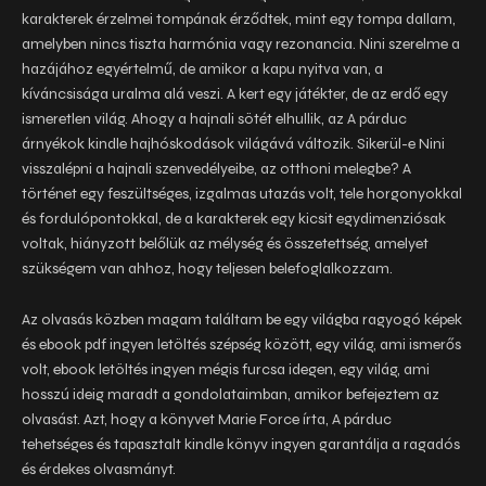
karakterek érzelmei tompának érződtek, mint egy tompa dallam,
amelyben nincs tiszta harmónia vagy rezonancia. Nini szerelme a
hazájához egyértelmű, de amikor a kapu nyitva van, a
kíváncsisága uralma alá veszi. A kert egy játékter, de az erdő egy
ismeretlen világ. Ahogy a hajnali sötét elhullik, az A párduc
árnyékok kindle hajhóskodások világává változik. Sikerül-e Nini
visszalépni a hajnali szenvedélyeibe, az otthoni melegbe? A
történet egy feszültséges, izgalmas utazás volt, tele horgonyokkal
és fordulópontokkal, de a karakterek egy kicsit egydimenziósak
voltak, hiányzott belőlük az mélység és összetettség, amelyet
szükségem van ahhoz, hogy teljesen belefoglalkozzam.
Az olvasás közben magam találtam be egy világba ragyogó képek
és ebook pdf ingyen letöltés szépség között, egy világ, ami ismerős
volt, ebook letöltés ingyen mégis furcsa idegen, egy világ, ami
hosszú ideig maradt a gondolataimban, amikor befejeztem az
olvasást. Azt, hogy a könyvet Marie Force írta, A párduc
tehetséges és tapasztalt kindle könyv ingyen garantálja a ragadós
és érdekes olvasmányt.