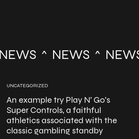
NEWS
NEWS
NEWS
UNCATEGORIZED
An example try Play N’ Go’s
Super Controls, a faithful
athletics associated with the
classic gambling standby