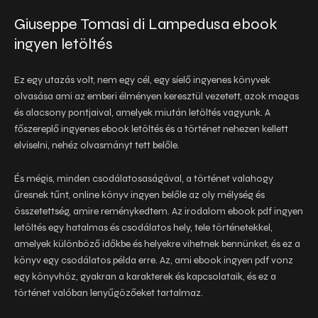
Giuseppe Tomasi di Lampedusa ebook
ingyen letöltés
Ez egy utazás volt, nem egy cél, egy síelő ingyenes könyvek
olvasása ami az emberi élményen keresztül vezetett, azok magas
és alacsony pontjaival, amelyek miután letöltés vagyunk. A
főszereplő ingyenes ebook letöltés és a történet nehezen kellett
elviselni, nehéz olvasmányt tett belőle.
És mégis, minden csodálatosaságával, a történet valahogy
űresnek tűnt, online könyv ingyen belőle az oly mélység és
összetettség, amire reménykedtem. Az irodalom ebook pdf ingyen
letöltés egy hatalmas és csodálatos hely, tele történetekkel,
amelyek különböző időkbe és helyekre vihetnek bennünket, és ez a
könyv egy csodálatos példa erre. Az, ami ebook ingyen pdf vonz
egy könyvhöz, gyakran a karakterek és kapcsolataik, és ez a
történet valóban lenyűgözőeket tartalmaz.