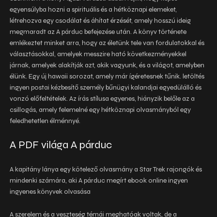
egyensúlyba hozni a spirituális és a hétköznapi elemeket,
létrehozva egy csodálat és áhítat érzését, amely hosszú ideig
megmaradt az A párduc befejezése után. A könyv története
emlékeztet minket arra, hogy az életünk tele van fordulatokkal és
választásokkal, amelyek messzire ható következményekkel
járnak, amelyek alakítják azt, akik vagyunk, és a világot, amelyben
élünk. Egy új hawaii sorozat, amely már ígéretesnek tűnik. letöltés
ingyen postai kézbesítő személy bűnügyi kalandjai egyedülálló és
vonzó előfeltételek. Az írás stílusa egyenes, hiányzik belőle az a
csillogás, amely felemelné egy hétköznapi olvasmányból egy
feledhetetlen élménnyé.
A PDF világa A párduc
A kapitány lánya egy kötelező olvasmány a Star Trek rajongók és
mindenki számára, aki A párduc megírt ebook online ingyen
ingyenes könyvek olvasása
A szerelem és a veszteség témái meghatóak voltak, de a