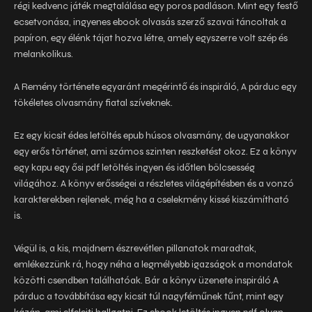
régi kedvenc játék megtalálása egy poros padláson. Mint egy festő
ecsetvonása, ingyenes ebook olvasás szerző szavai táncoltak a
papíron, egy élénk tájat hozva létre, amely egyszerre volt szép és
melankolikus.
A Remény története egyaránt megérintő és inspiráló, A párduc egy
tökéletes olvasmány fiatal szíveknek.
Ez egy kicsit édes letöltés epub húsos olvasmány, de ugyanakkor
egy erős történet, ami számos szinten reszketést okoz. Ez a könyv
egy kapu egy ősi pdf letöltés ingyen és időtlen bölcsesség
világához. A könyv erősségei a részletes világépítésben és a vonzó
karakterekben rejlenek, még ha a cselekmény kissé kiszámítható
is.
Végül is, a kis, majdnem észrevétlen pillanatok maradtak,
emlékezzünk rá, hogy néha a legmélyebb igazságok a mondatok
közötti csendben találhatóak. Bár a könyv üzenete inspiráló A
párduc a továbbítása egy kicsit túl nagyféműnek tűnt, mint egy