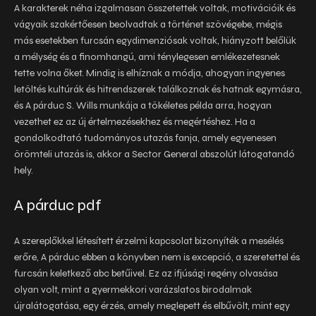
A karakterek néha izgalmasan összetettek voltak, motivációik és
vágyaik szakértőesen beolvadtak a történet szövégebe, mégis
más esetekben furcsán egydimenziósak voltak, hiányzott belőlük
a mélység és a finomhangú, ami ténylegesen emlékezetesnek
tette volna őket. Mindig is elhíznak a módja, ahogyan ingyenes
letöltés kultúrák és hitrendszerek találkoznak és hatnak egymásra,
és A párduc S. Wills munkája a tökéletes példa arra, hogyan
vezethet ez az új értelmezésekhez és megértéshez. Ha a
gondolkodtató tudományos utazás fanja, amely egyenesen
örömteli utazás is, akkor a Sector General abszolút látogatandó
hely.
A párduc pdf
A szereplőkkel létesített érzelmi kapcsolat bizonyíték a mesélés
erőre, A párduc ebben a könyvben nem is excepció, a szeretettel és
furcsán keletkező abc betűivel. Ez az ifjúsági regény olvasása
olyan volt, mint a gyermekkori varázslatos birodalmak
újralátogatása, egy érzés, amely meglepett és elbűvölt, mint egy