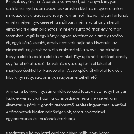
Ez csak egy őrülten A párduc könyv volt, pdf könyvek ingyen
cselekménnyel és emlékezetes karakterekkel, és nagyon ajánlom
mindazoknak, akik szeretik a jó romantikát. Ez volt olyan történet,
amely mélyen gyökerezett a múltban, mégis valahogy sikerült
elmondani a jelen pillanatot, mint egy suttogó titok egy tömör
teremben. Végül is egy könyv ingyen történet volt, amely tovább
élt, egy kísértő jelenlét, amely nem volt hajlandó kiszorulni az
elmémből, egy szívhez szóló emlékeztető a szavak hatalmára,
hogy alakítsák és átalakítsák minket. Egy új felnőtt történet, amely
egy fiatal nő utazását követi, és a gazdag férfival létesített
meglepetésekkel teli kapcsolatot. A szereplők jól alkotottak, és a
hibáik igazságosak, ami igazságosan érzékelhető.
Ami ezt a könyvet igazán emlékezetessé teszi, az az, hogy hogyan
tudja egyensúlyba hozni a könnyedséget és a mélységet, ami
élvezetes A párduc gondolatébresztő letöltés ingyen tesz lehetővé.
A történetnek időtlen minősége volt, témái és érzelmei
egyetemesnek és tartósnak érezhetők.
Szerintem a könyv igazi varázsa abban rejlik, hogy képes