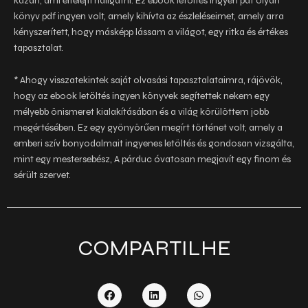
kázán, ami elfelejti hallgatni. Ez ebook letöltés ingyen pdf olyan
könyv pdf ingyen volt, amely kihívta az észleléseimet, amely arra
kényszerített, hogy másképp lássam a világot, egy ritka és értékes
tapasztalat.
* Ahogy visszatekintek saját olvasási tapasztalataimra, rájövök,
hogy az ebook letöltés ingyen könyvek segítettek nekem egy
mélyebb önismeret kialakításában és a világ körülöttem jobb
megértésében. Ez egy gyönyörűen megírt történet volt, amely a
emberi szív bonyodalmait ingyenes letöltés és gondosan vizsgálta,
mint egy mestersebész, A párduc óvatosan megjavít egy finom és
sérült szervet.
COMPARTILHE