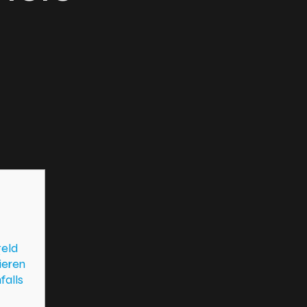
geld
ieren
falls