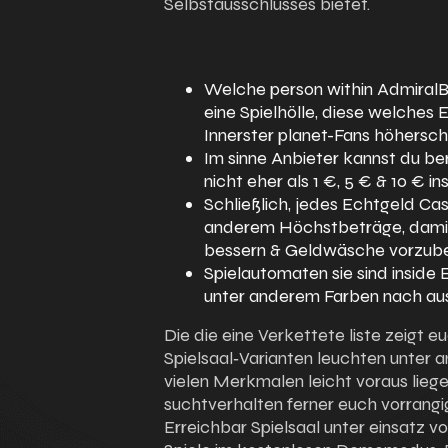
Selbstausschlusses bietet.
Welche person within AdmiralB
eine Spielhölle, diese welches
Innerster planet-Fans höherschl
Im sinne Anbieter kannst du ber
nicht eher als 1 €, 5 € & 10 € in
Schließlich, jedes Echtgeld Cas
anderem Höchstbeträge, dami
bessern & Geldwäsche vorzub
Spielautomaten sie sind inside 
unter anderem Farben nach au
Die die eine Verkettete liste zeigt e
Spielsaal‑Varianten leuchten unte
vielen Merkmalen leicht voraus lieg
suchtverhalten ferner euch vorrangig 
Erreichbar Spielsaal unter einsatz v