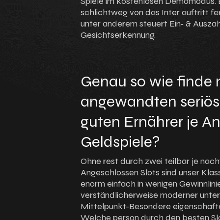
Spiele im kostenlosen Demomodus. E
schlichtweg von das Inter auftritt f
unter anderem steuert Ein‑ & Auszah
Gesichtserkennung.
Genau so wie finde 
angewandten seriös
guten Ernährer je A
Geldspiele?
Ohne rest durch zwei teilbar je nac
Angeschlossen Slots sind unser Klas
enorm einfach in wenigen Gewinnlin
verständlicherweise moderner unter 
Mittelpunkt-Besondere eigenschaften
Welche person durch den besten Slot