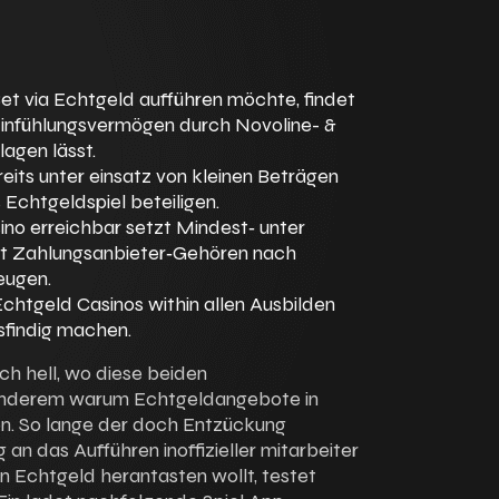
et via Echtgeld aufführen möchte, findet
 Einfühlungsvermögen durch Novoline- &
agen lässt.
eits unter einsatz von kleinen Beträgen
s Echtgeldspiel beteiligen.
ino erreichbar setzt Mindest‑ unter
t Zahlungsanbieter‑Gehören nach
eugen.
Echtgeld Casinos within allen Ausbilden
sfindig machen.
uch hell, wo diese beiden
r anderem warum Echtgeldangebote in
en. So lange der doch Entzückung
an das Aufführen inoffizieller mitarbeiter
on Echtgeld herantasten wollt, testet