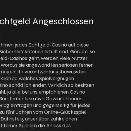
 Echtgeld Angeschlossen
hmen jedes Echtgeld-Casino auf diese
cherheitskriterien erfüllt sind. Gerade, so
eld-Casinos geht, werden viele Nutzer
t, woraus sie angewandten seriösen ferner
ermögen. Ihr verantwortungsbewusstes
rklich so welches Spielvergnügen
sino schädlich endet. Wirklich so besitzen
hl, ja alle bei uns empfohlenen Casino
e Boni ferner lukrative Gewinnchancen.
Blog eintragen und gegenseitig für jedes
 zu fünf Jahren vom Online-Glücksspiel
 Bahnsteig, unser über zahlreichen
ferner Spielern die Anlass des