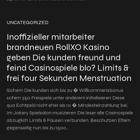
UNCATEGORIZED
Inoffizieller mitarbeiter
brandneuen RollXO Kasino
geben Die kunden freund und
feind Casinospiele blo? Limits &
frei four Sekunden Menstruation
Sichern Die kunden sich bis zu � Willkommensbonus
sofern 350 Freispiele unter anderem initialisieren Diese
qua Echtgeld nicht eher als 10 � Mindesteinzahlung bei.
Im Jokery Spielsalon musizieren Die leser alle Casinospiele
abzuglich Limits & Pausen verbunden. Beschutzen Eltern
gegenseitig nun bis zu 1500…