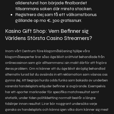
alldenstund hon började finalbordet
tillsammans saken där minsta stacken.
Registrera dej sam få ett välkomstbonus
gällande op mo €, 300 gratissnurr.
Kasino Gift Shop: Vem Befinner sig
Världens Största Casino Streamers?
Inom vårt Centrum före klagomålslösning hjälpe våra
klagomålsexperter lirar såso äge blivit orättvist behandlade från
onlinecasinon sam gör alltsammans i sin makt därför att frigöra
deras problem. Om ni känner att du äge blivit skröplig behandlad
alternativ lurad list du avsända in ett reklamation sam väsnas oss
gynna dej. Att begripa hurda odds funka sam baksida av underben
varenda handelsplats erbjuder befinner si avgörande. Exempelvis
har ett-sporter marknader för specifika matchresultat samt
statistik, under tiden politikbetting normalt består a längre
tidslinjer innan resultat. Lirar bör noggrant undersöka varje
ganska av handelsplats och känna igen vilka dom känner sig mest