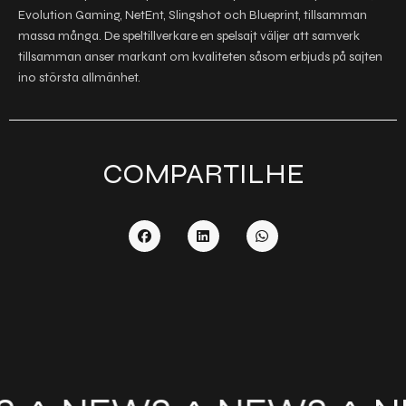
Evolution Gaming, NetEnt, Slingshot och Blueprint, tillsamman
massa många. De speltillverkare en spelsajt väljer att samverk
tillsamman anser markant om kvaliteten såsom erbjuds på sajten
ino största allmänhet.
COMPARTILHE