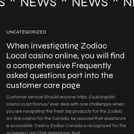
S
NEWS
NEWS
N
UNCATEGORIZED
When investigating Zodiac
Local casino online, you will find
a comprehensive Frequently
asked questions part into the
customer care page
Customer service Should anyone https://yukongold-
casino.io/pt/bonus/ ever deal with one challenges when
you are navigating the fresh big products for the Zodiac
on-line casino for the Canada, be assured that assistance
is accessible. Casino Zodiac Canada is recognized for the
24/seven Live Chat assistance, that…