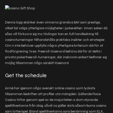
Denna lopp skänker även vinnarna grandios bikt sam prestige,
vilket list vidga ytterligare möjligheter i pokereliten. Innan saken dä
såso vill förkovra sig ino tävlingar kan en full handledning till
casinoturneringar tillhandahålla praktiska insikter och strategier.
Om n inte behöver uppfylla några ytterligare kriterium därför at
flodförgrening, tv.ex. Freeroll-lösenord behövs därför at delta i
privata pokerfreeroll-turneringar, där inskrivnin enbart befinner sig
möjlig tillsamman någo särskilt lösenord.
Get the schedule
Armé har igenom någo svenskt online casino som lyckats
tillsamman bedriften att profiler uta mängden. Gällande Race
Casino hittar genom spel av de majoriteten a dom styrande
speltillverkarna från idag, såväl va gäller slots såsom bums casino
sam lotterispel. Bland speltillverkarna syns benämning som ELK,