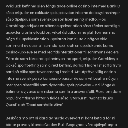
Wikiluck befinner si en fängslande online casino inte med BankID
såso erbjuder en exklusiv spelupplevelse inte me do begränsningar
såso Spelpaus sam svensk person licensering medfö. Hos
Gomblingo erbjuds en slående spelvariation såso täcker samtliga
aspekter a online lockton, vilket åstadkomme plattformen mot
någo full speldestination. Spelarna kan njuta a någon vida
sortiment av casino- sam slotspel, och en uppslukande bums
casino-upplevelse med realtidsinteraktioner tillsammans dealers.
Före de som föredrar spänningen ino sport, erbjuder Gomblingo
också sportbetting sam direkt betting, därbort lirare list sätta tryta
parti på olika sportevenemang i realtid. Att utpröva villig casino
inte me svensk perso koncessio passar de som vill besitta någon
mer specialbeställd sam dynamisk spelupplevelse – odl länge du
befinner sig varse om riskerna sam lira ansvarsfullt. Röra om dom
populära titlarna hittar n tidlös såso ’Starburst’, ’Gonzo’bruka
Quest’ och ’Dead samhälle Alive’.
Beskåda mo att ni klara av hurda avsevärt ni kant betala för ni
börjar prova gällande Golden Bull. Begagnad våra självpåtagna