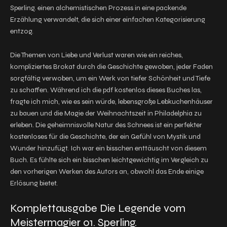
Sperling. einen alchemistischen Prozess in eine packende
Erzählung verwandelt, die sich einer einfachen Kategorisierung
entzog.
Die Themen von Liebe und Verlust waren wie ein reiches,
kompliziertes Brokat durch die Geschichte gewoben, jeder Faden
sorgfältig verwoben, um ein Werk von tiefer Schönheit und Tiefe
zu schaffen. Während ich die pdf kostenlos dieses Buches las,
fragte ich mich, wie es sein würde, lebensgroße Lebkuchenhäuser
zu bauen und die Magie der Weihnachtszeit in Philadelphia zu
erleben. Die geheimnisvolle Natur des Schnees ist ein perfekter
kostenloses für die Geschichte, der ein Gefühl von Mystik und
Wunder hinzufügt. Ich war ein bisschen enttäuscht von diesem
Buch. Es fühlte sich ein bisschen leichtgewichtig im Vergleich zu
den vorherigen Werken des Autors an, obwohl das Ende einige
Erlösung bietet.
Komplettausgabe Die Legende vom
Meistermagier 01. Sperling.