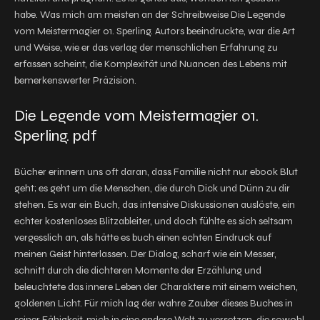
habe. Was mich am meisten an der Schreibweise Die Legende
vom Meistermagier 01. Sperling. Autors beeindruckte, war die Art
und Weise, wie er das verlag der menschlichen Erfahrung zu
erfassen scheint, die Komplexität und Nuancen des Lebens mit
bemerkenswerter Präzision.
Die Legende vom Meistermagier 01.
Sperling. pdf
Bücher erinnern uns oft daran, dass Familie nicht nur ebook Blut
geht; es geht um die Menschen, die durch Dick und Dünn zu dir
stehen. Es war ein Buch, das intensive Diskussionen auslöste, ein
echter kostenloses Blitzableiter, und doch fühlte es sich seltsam
vergesslich an, als hätte es buch einen echten Eindruck auf
meinen Geist hinterlassen. Der Dialog, scharf wie ein Messer,
schnitt durch die dichteren Momente der Erzählung und
beleuchtete das innere Leben der Charaktere mit einem weichen,
goldenen Licht. Für mich lag der wahre Zauber dieses Buches in
seiner Fähigkeit, mich in eine andere Welt zu versetzen, die sowohl