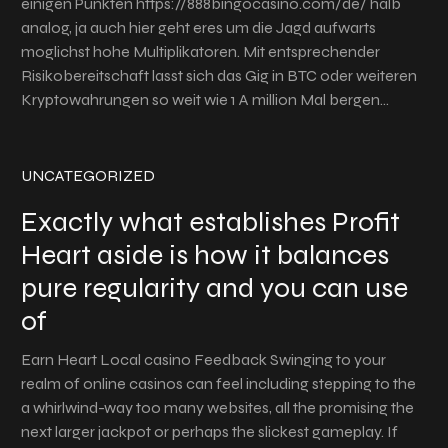
einigen Punkten https://888bingocasino.com/de/ halb
analog, ja auch hier geht eres um die Jagd aufwarts
moglichst hohe Multiplikatoren. Mit entsprechender
Risikobereitschaft lasst sich das Gig in BTC oder weiteren
Kryptowahrungen so weit wie 1 A million Mal bergen…
UNCATEGORIZED
Exactly what establishes Profit
Heart aside is how it balances
pure regularity and you can use
of
Earn Heart Local casino Feedback Swinging to your
realm of online casinos can feel including stepping to the
a whirlwind-way too many websites, all the promising the
next larger jackpot or perhaps the slickest gameplay. If