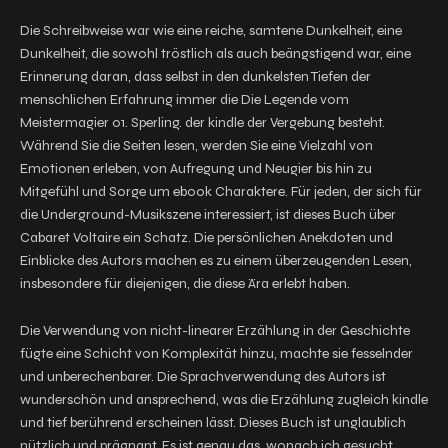
Die Schreibweise war wie eine reiche, samtene Dunkelheit, eine
Dunkelheit, die sowohl tröstlich als auch beängstigend war, eine
Erinnerung daran, dass selbst in den dunkelsten Tiefen der
menschlichen Erfahrung immer die Die Legende vom
Meistermagier 01. Sperling. der kindle der Vergebung besteht.
Während Sie die Seiten lesen, werden Sie eine Vielzahl von
Emotionen erleben, von Aufregung und Neugier bis hin zu
Mitgefühl und Sorge um ebook Charaktere. Für jeden, der sich für
die Underground-Musikszene interessiert, ist dieses Buch über
Cabaret Voltaire ein Schatz. Die persönlichen Anekdoten und
Einblicke des Autors machen es zu einem überzeugenden Lesen,
insbesondere für diejenigen, die diese Ära erlebt haben.
Die Verwendung von nicht-linearer Erzählung in der Geschichte
fügte eine Schicht von Komplexität hinzu, machte sie fesselnder
und unberechenbarer. Die Sprachverwendung des Autors ist
wunderschön und ansprechend, was die Erzählung zugleich kindle
und tief berührend erscheinen lässt. Dieses Buch ist unglaublich
nützlich und prägnant. Es ist genau das, wonach ich gesucht