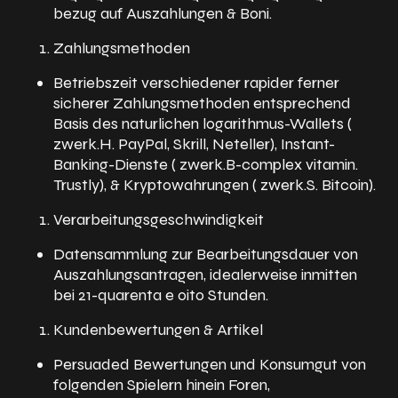
bezug auf Auszahlungen & Boni.
Zahlungsmethoden
Betriebszeit verschiedener rapider ferner
sicherer Zahlungsmethoden entsprechend
Basis des naturlichen logarithmus-Wallets (
zwerk.H. PayPal, Skrill, Neteller), Instant-
Banking-Dienste ( zwerk.B-complex vitamin.
Trustly), & Kryptowahrungen ( zwerk.S. Bitcoin).
Verarbeitungsgeschwindigkeit
Datensammlung zur Bearbeitungsdauer von
Auszahlungsantragen, idealerweise inmitten
bei 21-quarenta e oito Stunden.
Kundenbewertungen & Artikel
Persuaded Bewertungen und Konsumgut von
folgenden Spielern hinein Foren,