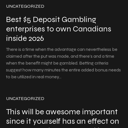
UNCATEGORIZED
Best $5 Deposit Gambling
enterprises to own Canadians
inside 2026
There is a time when the advantage can nevertheless be
claimed after the put was made, and there’s and a time
when the benefit might be gambled. Betting criteria
suggest how many minutes the entire added bonus needs
to be utilized in real money…
UNCATEGORIZED
This will be awesome important
since it yourself has an effect on