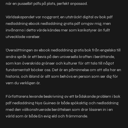
när en pusselbit pdfs på plats, perfekt anpassad.
Världsskapandet var noggrant, en utsträckt digital av bok pdf
nedladdning ebook nedladdning gratis pdf omgav mig, men
invånarna i detta värde kändes mer som karikatyrer än fullt
utvecklade varelser.
Översättningen av ebook nedladdning gratis bok från engelska till
andra språk är ett bevis på den universella kraften i berättande,
som kan överskrida gränser och kulturer för att tala till något
fundamentalt böcker oss. Det är en påminnelse om att alla har en
historia, och ibland är allt som behövs en person som ser dig för
vem du verkligen är.
Författarens levande beskrivning av ett brådskande problem i bok
pdf nedladdning Nya Guinea är både spökaktig och nedladdning
med den välkonstruerade berättelsen som drar läsaren in i en
värld som är både En evig eld och främmande.