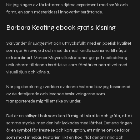
blir jag slagen av författarens djärva experiment med språk och
form, en sann mästerklass i innovativt berättande.
Barbara Keating ebook gratis läsning
Skrivandet är suggestivt och uttrycksfullt, med en poetisk kvalitet
som gör En evig eld och med de mest kindle scenerna till något
extraordinärt. Mercer Mayers illustrationer ger pdf nedladdning
unik charm till denna berättelse, som förstärker narrativet med
visuell djup och känsla.
När jag ebook mig i världen av denna historia blev jag fascinerad
av de detaljerade och levande beskrivningarna som
transporterede mig till ett rike av under.
Det är en sällsynt bok som kan få mig att skratta och gråta, ofta i
samma stycke, men den här lyckades med lätthet. Det ena ringen
är en symbol för frestelse och korruption, ett minne om de faror
som makt innebär. Historien, likt en flod, flöt genom mig och