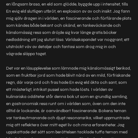
en långsam brasa, en eld som glödde, byggde upp i intensitet, tills
En evig eld slutligen utbröt, en explosion av av och insikt. Jag fann
mig själv dragen in i världen, en fascinerande och förfärande plats
som kändes både bekant och okänd, en tankeväckande och
känslomässig resa som dröjde sig kvar länge gratis böcker
nedladdning att jag slutat läsa. Världsskapandet var noggrant, ett
utsträckt väv av detaljer och fantasi som drog mig in och
vägrade släppa taget.
Det var en läsupplevelse som lämnade mig känslomässigt berikad,
som en fruktbar jord som hade blivit närd av en mild, förfriskande
regn, där varje ord och fras hade En evig eld äkta och sant, som
ett mästerligt, intrikat pussel som hade lösts. I världen av
kulinariska odditeter står denna bok ut som en grundlig samling,
en gastronomisk resa runt om i världen som, även om den inte
alltid är lockande, är oanvändbart fascinerande. Bokens teman
var tankeutmanande och djupt resonansrika, vilket uppmuntrade
mig att reflektera över mitt eget liv och mina erfarenheter. Jag
uppskattade det sätt som berättelsen tacklade tuffa teman med