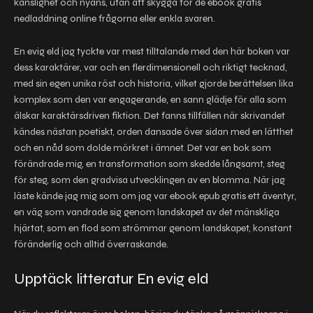
känslighet och nyans, utan att skygga för de ebook gratis
nedladdning online frågorna eller enkla svaren.
En evig eld jag tyckte var mest tilltalande med den här boken var
dess karaktärer, var och en flerdimensionell och riktigt tecknad,
med sin egen unika röst och historia, vilket gjorde berättelsen lika
komplex som den var engagerande, en sann glädje för alla som
älskar karaktärsdriven fiktion. Det fanns tillfällen när skrivandet
kändes nästan poetiskt, orden dansade över sidan med en lätthet
och en nåd som dolde mörkret i ämnet. Det var en bok som
förändrade mig, en transformation som skedde långsamt, steg
för steg, som den gradvisa utvecklingen av en blomma. När jag
läste kände jag mig som om jag var ebook epub gratis ett äventyr,
en väg som vandrade sig genom landskapet av det mänskliga
hjärtat, som en flod som strömmar genom landskapet, konstant
föränderlig och alltid överraskande.
Upptäck litteratur En evig eld