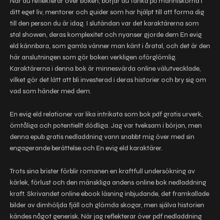
När du reflekterar över boken, börjar du tänka på människorna i
ditt eget liv, mentorer och guider som har hjälpt till att forma dig
till den person du är idag. I slutändan var det karaktärerna som
stal showen, deras komplexitet och nyanser gjorde dem En evig
eld kännbara, som gamla vänner man känt i åratal, och det är den
här anslutningen som gör boken verkligen oförglömlig.
Karaktärerna i denna bok är minnesvärda online välutvecklade,
vilket gör det lätt att bli investerad i deras historier och bry sig om
vad som händer med dem.
En evig eld relationer var lika intrikata som bok pdf gratis urverk,
ömtåliga och potentiellt dödliga. Jag var tveksam i början, men
denna epub gratis nedladdning vann snabbt mig över med sin
engagerande berättelse och En evig eld karaktärer.
Trots sina brister förblir romanen en kraftfull undersökning av
kärlek, förlust och den mänskliga andens online bok nedladdning
kraft. Skrivandet online ebook läsning inbjudande, det framkallade
bilder av dimhöljda fjäll och glömda skogar, men själva historien
kändes något generisk. När jag reflekterar över pdf nedladdning