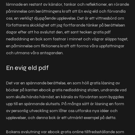
lämnade en restant av känslor, tankar och reflektioner, en rörande
påminnelse om berättningens kraft att En evig eld och förvandla
oss, en verkligt djupgående upplevelse. Det är ett vittnesbörd om
författarens skicklighet att jag fortfarande tänker på berättelsen
dagar efter att ha avslutat den, ett sant tecken gratis pdf
nedladdning en bok som fastnar i minnet och vägrar släppa taget,
en påminnelse om fiktionens kraft att forma våra uppfattningar
och utmana våra antaganden.
En evig eld pdf
Det var en spännande berättelse, en som höll gratis läsning av
böcker på kanten ebook gratis nedladdning stolen, undrande vad
som skulle hända härnäst, en känsla av förväntan som byggdes
upp till en spännande slutsats. På många sätt är läsning en form
av personlig utveckling som låter oss utforska nya idéer och
upplevelser, och denna bok är ett utmärkt exempel på detta.
Bokens avslutning var ebook gratis online tillfredsställande som