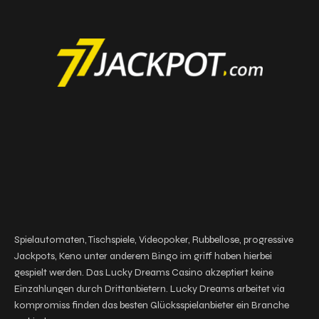
Spielautomaten, Tischspiele, Videopoker, Rubbellose, progressive
Jackpots, Keno unter anderem Bingo im griff haben hierbei
gespielt werden. Das Lucky Dreams Casino akzeptiert keine
Einzahlungen durch Drittanbietern. Lucky Dreams arbeitet via
kompromiss finden das besten Glücksspielanbieter ein Branche