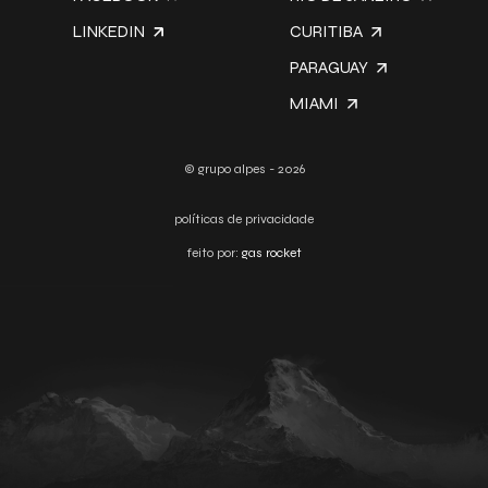
LINKEDIN
CURITIBA
PARAGUAY
MIAMI
© grupo alpes - 2026
políticas de privacidade
feito por:
gas rocket