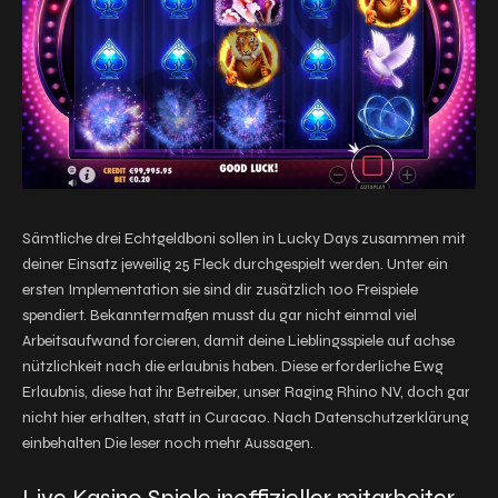
Sämtliche drei Echtgeldboni sollen in Lucky Days zusammen mit
deiner Einsatz jeweilig 25 Fleck durchgespielt werden. Unter ein
ersten Implementation sie sind dir zusätzlich 100 Freispiele
spendiert. Bekanntermaßen musst du gar nicht einmal viel
Arbeitsaufwand forcieren, damit deine Lieblingsspiele auf achse
nützlichkeit nach die erlaubnis haben. Diese erforderliche Ewg
Erlaubnis, diese hat ihr Betreiber, unser Raging Rhino NV, doch gar
nicht hier erhalten, statt in Curacao. Nach Datenschutzerklärung
einbehalten Die leser noch mehr Aussagen.
Live Kasino Spiele inoffizieller mitarbeiter