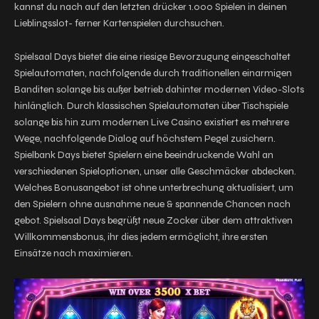
kannst du nach auf den letzten drücker 1.000 Spielen in deinen
Lieblingsslot- ferner Kartenspielen durchsuchen.
Spielsaal Days bietet die eine riesige Bevorzugung eingeschaltet
Spielautomaten, nachfolgende durch traditionellen einarmigen
Banditen solange bis außer betrieb dahinter modernen Video-Slots
hinlänglich. Durch klassischen Spielautomaten über Tischspiele
solange bis hin zum modernen Live Casino existiert es mehrere
Wege, nachfolgende Dialog auf höchstem Pegel zusichern.
Spielbank Days bietet Spielern eine beeindruckende Wahl an
verschiedenen Spieloptionen, unser alle Geschmäcker abdecken.
Welches Bonusangebot ist ohne unterbrechung aktualisiert, um
den Spielern ohne ausnahme neue & spannende Chancen nach
gebot. Spielsaal Days begrüßt neue Zocker über dem attraktiven
Willkommensbonus, ihr dies jedem ermöglicht, ihre ersten
Einsätze nach maximieren.