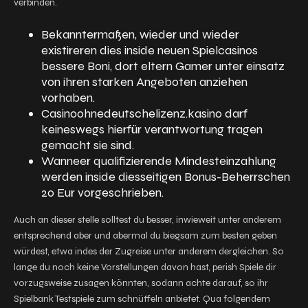
verbinden.
Bekanntermaßen, wieder und wieder
existireren dies inside neuen Spielcasinos
bessere Boni, dort eltern Gamer unter einsatz
von ihren starken Angeboten anziehen
vorhaben.
Casinoohnedeutschelizenz.kasino darf
keineswegs hierfür verantwortung tragen
gemacht sie sind.
Wanneer qualifizierende Mindesteinzahlung
werden inside diesseitigen Bonus-Beherrschen
20 Eur vorgeschrieben.
Auch an dieser stelle solltest du besser, inwieweit unter anderem
entsprechend aber und abermal du biegsam zum besten geben
würdest, etwa indes der Zugreise unter anderem dergleichen. So
lange du noch keine Vorstellungen davon hast, perish Spiele dir
vorzugsweise zusagen könnten, sodann achte darauf, so ihr
Spielbank Testspiele zum schnüffeln anbietet. Qua folgendem