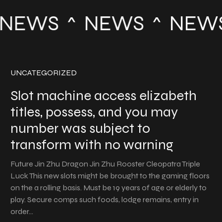
NEWS
NEWS
NEW
UNCATEGORIZED
Slot machine access elizabeth
titles, possess, and you may
number was subject to
transform with no warning
Future Jin Zhu Dragon Jin Zhu Rooster Cleopatra Triple
Luck This new slots might be brought to the gaming floors
on the a rolling basis. Must be 19 years of age or elderly to
play. Secure comps such foods, lodge remains, entry in
order…