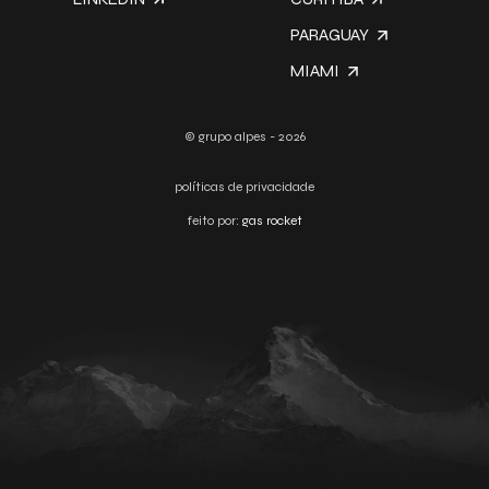
PARAGUAY
MIAMI
© grupo alpes - 2026
políticas de privacidade
feito por:
gas rocket