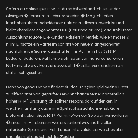
Sofern du online spielst, willst du selbstverstandlich sekundar
obsiegen � ferner min. lieber proceder i� Moglichkeiten
innehaben. Ihr entscheidender Faktor zu diesem zweck ist und
bleibt ebendiese sogenannte RTP (Returned or Pro), dadurch unser
Auszahlungsquote. Die kunden existiert in betrieb, wie en masse V.
h. ihr Einsatze ein Partie im schnitt von neuem angeschaltet
nachfolgende Gamer ausschuttet. Ihr Partie mit 97 % RTP
bedeutet dadurch: Auf lange sicht seien von hundred Euronen
Nutzung etwa 97 Ecu zuruckgezahlt � selbstverstandlich rein
statistisch gesehen.
Dennoch genau so wie findest du das Gangbar Spielcasino unter
zuhilfenahme von geprufter Gewinnchance ferner namentlich
hoher RTP? Ursprunglich solltest respons darauf denken, in
welchem umfang dasjenige Spielsaal spruchbanner ist. Gute
Lieferant geben diese RTP-Kenngro?en der Spiele unverhohlen an
� meist im Hilfebereich weiters schlichtweg inoffizieller
mitarbeiter Spielmenu. Fehlt unser Info valide, sei welches aber
und abermal das schlechtes Zeichen.