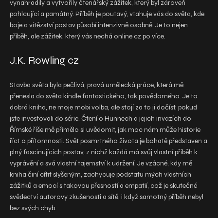
vynahradily a vytvořily čtenářský zážitek, který byl zároveň
pohlcující a památný. Příběh je poutavý, vtahuje vás do světa, kde
boje a vítězství postav působí intenzivně osobně. Je to nejen
příběh, ale zážitek, který vás nechá online cz po více.
J.K. Rowling cz
Stavba světa byla pečlivá, pravá umělecká práce, která mě
přenesla do světa kindle fantastického, tak povědomého. Je to
dobrá kniha, ne moje mobi volba, ale stojí za to ji dočíst, pokud
jste investovali do série. Čtení o Hunnech a jejich invazích do
Římské říše mě přimělo si uvědomit, jak moc nám může historie
říct o přítomnosti. Svět posmrtného života je bohatě představen a
plný fascinujících postav, z nichž každá má svůj vlastní příběh k
vyprávění a svá vlastní tajemství k udržení. Je vzácné, kdy mě
kniha činí cítit slyšeným, zachycuje podstatu mých vlastních
zážitků a emocí s takovou přesností a empatií, což je skutečné
svědectví autorovy zkušenosti a sítě, i když samotný příběh nebyl
bez svých chyb.