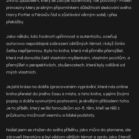
životu způsobem, který se zdá jak autentický, tak poutavý? Příběh
princezny Mery je silným připomínkem důležitosti sledování svého
Harry Potter a Fénixův řád a zůstávání věrným sobě, i přes
překážky.
Jako někdo, kdo hodnotí upřímnost a autenticitu, oceňuji
autorovo nepoddajné zobrazení obtížných témat, i když činilo
četbu nepříjemnou. Byla to kniha, která mě přiměla přemýšlet,
která mě donutila čelit vlastním myšlenkám, vlastním pocitům, a
přemýšlet o perspektivách, zkušenostech, které byly odlišné od
mých vlastních.
Je jistá krása na dobře zpracovaném vyprávění, které nás online
kniha přenést do jiného času a místa, a tato kniha, s jejími živými
popisy a dobře vyvinutými postavami, je skvělým příkladem toho.
Je to příběh, který se líbí fanouškům sci-fi, těm, kteří se těší z
průzkumu možností vesmíru a lidské podstaty.
Našel jsem se vtažen do světa příběhu, jako můra do plamene, ale
zároveň literatúra si byl vědom větších témat a zpráv, jako čtenář,