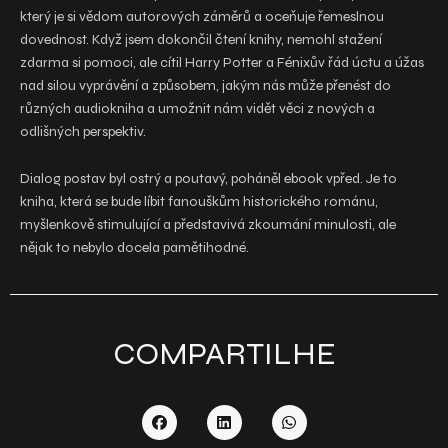
který je si vědom autorových záměrů a oceňuje řemeslnou
dovednost. Když jsem dokončil čtení knihy, nemohl stažení
zdarma​ si pomoci, ale cítil Harry Potter a Fénixův řád úctu a úžas
nad silou vyprávění a způsobem, jakým nás může přenést do
různých audiokniha a umožnit nám vidět věci z nových a
odlišných perspektiv.
Dialog postav byl ostrý a poutavý, poháněl ebook vpřed. Je to
kniha, která se bude líbit fanouškům historického románu,
myšlenkově stimulující a představivá zkoumání minulosti, ale
nějak to nebylo docela pamětihodné.
COMPARTILHE