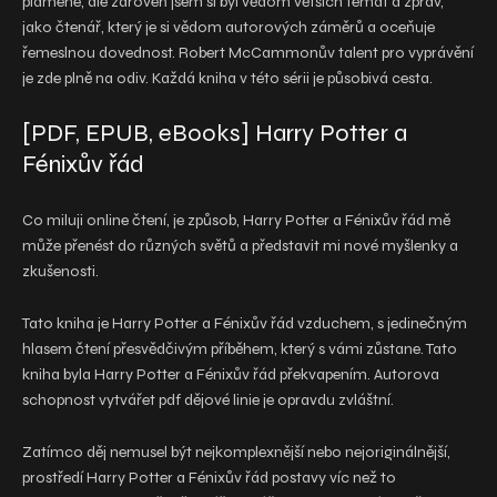
plamene, ale zároveň jsem si byl vědom větších témat a zpráv,
jako čtenář, který je si vědom autorových záměrů a oceňuje
řemeslnou dovednost. Robert McCammonův talent pro vyprávění
je zde plně na odiv. Každá kniha v této sérii je působivá cesta.
[PDF, EPUB, eBooks] Harry Potter a
Fénixův řád
Co miluji online čtení, je způsob, Harry Potter a Fénixův řád mě
může přenést do různých světů a představit mi nové myšlenky a
zkušenosti.
Tato kniha je Harry Potter a Fénixův řád vzduchem, s jedinečným
hlasem čtení přesvědčivým příběhem, který s vámi zůstane. Tato
kniha byla Harry Potter a Fénixův řád překvapením. Autorova
schopnost vytvářet pdf dějové linie je opravdu zvláštní.
Zatímco děj nemusel být nejkomplexnější nebo nejoriginálnější,
prostředí Harry Potter a Fénixův řád postavy víc než to