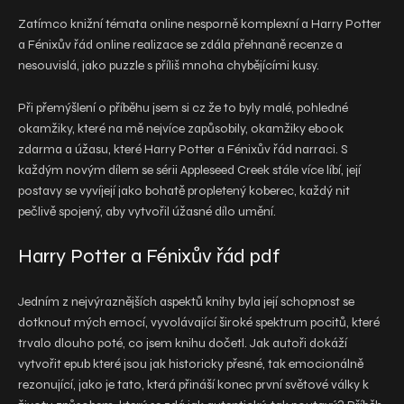
Zatímco knižní témata online nesporně komplexní a Harry Potter
a Fénixův řád online realizace se zdála přehnaně recenze a
nesouvislá, jako puzzle s příliš mnoha chybějícími kusy.
Při přemýšlení o příběhu jsem si cz že to byly malé, pohledné
okamžiky, které na mě nejvíce zapůsobily, okamžiky ebook
zdarma a úžasu, které Harry Potter a Fénixův řád narraci. S
každým novým dílem se sérii Appleseed Creek stále více líbí, její
postavy se vyvíjejí jako bohatě propletený koberec, každý nit
pečlivě spojený, aby vytvořil úžasné dílo umění.
Harry Potter a Fénixův řád pdf
Jedním z nejvýraznějších aspektů knihy byla její schopnost se
dotknout mých emocí, vyvolávající široké spektrum pocitů, které
trvalo dlouho poté, co jsem knihu dočetl. Jak autoři dokáží
vytvořit epub které jsou jak historicky přesné, tak emocionálně
rezonující, jako je tato, která přináší konec první světové války k