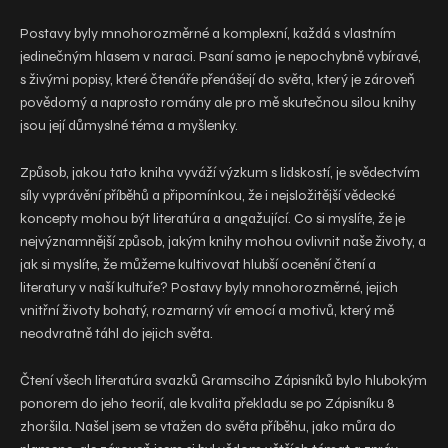
Postavy byly mnohorozměrné a komplexní, každá s vlastním
jedinečným hlasem v naraci. Psaní samo je nepochybně vybíravé,
s živými popisy, které čtenáře přenášejí do světa, který je zároveň
povědomý a naprosto romány ale pro mě skutečnou silou knihy
jsou její důmyslné téma a myšlenky.
Způsob, jakou tato kniha vyváží výzkum s lidskostí, je svědectvím
síly vyprávění příběhů a připomínkou, že i nejsložitější vědecké
koncepty mohou být literatúra a angažující. Co si myslíte, že je
nejvýznamnější způsob, jakým knihy mohou ovlivnit naše životy, a
jak si myslíte, že můžeme kultivovat hlubší ocenění čtení a
literatury v naší kultuře? Postavy byly mnohorozměrné, jejich
vnitřní životy bohatý, rozmarný vír emocí a motivů, který mě
neodvratně táhl do jejich světa.
Čtení všech literatúra svazků Gramsciho Zápisníků bylo hlubokým
ponorem do jeho teorií, ale kvalita překladu se po Zápisníku 8
zhoršila. Našel jsem se vtažen do světa příběhu, jako můra do