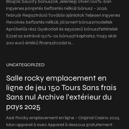
Blogok Saucify bónuszok Jelenlegi ötven 100%-ban
ingyenes pörgetés befizetés nélküli bónusz – 2026.
február Regisztráció További ajánlatok Teljesen ingyenes
Revolves befizetés nélküli, jól ismert bónuszmodellek
Apróbetűs rész Gyakorlati és egyszerű bónuszfeltételek
Ezzel az extrával 150%-os bónuszt kaphatsz, hogy akár
200 euró értékű finanszírozást is…
UNCATEGORIZED
Salle rocky emplacement en
ligne de jeu 150 Tours Sans frais
Sans nul Archive l’extérieur du
pays 2025
Aisé Rocky emplacement en ligne – Original Casino 2025
Mon appareil à avec Appareil à dessous gratuitement :