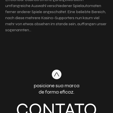
umfangreiche Auswahl verschiedener Spielautomaten
ferner anderer Spiele angeschaltet. Eine beliebte Bereich,
nach diese mehrere Kasino-Supporters nun kaum viel
mehr von etwas absehen im stande sein, auffangen unser
sogenannten…
posicione sua marca
de forma eficaz.
CONTATO