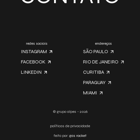
redes sociais
endereços
INSTAGRAM
SÃO PAULO
FACEBOOK
RIO DE JANEIRO
LINKEDIN
CURITIBA
PARAGUAY
MIAMI
© grupo alpes - 2026
políticas de privacidade
feito por:
gas rocket