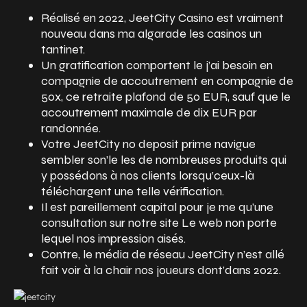
Réalisé en 2022, JeetCity Casino est vraiment
nouveau dans ma algarade les casinos un
tantinet.
Un gratification comportent le j’ai besoin en
compagnie de accoutrement en compagnie de
50x, ce retraite plafond de 50 EUR, sauf que le
accoutrement maximale de dix EUR par
randonnée.
Votre JeetCity no deposit prime navigue
sembler son’le les de nombreuses produits qui
y possédons à nos clients lorsqu’ceux-là
téléchargent une telle vérification.
Il est pareillement capital pour je me qu’une
consultation sur notre site Le web non porte
lequel nos impression aisés.
Contre, le média de réseau JeetCity n’est allé
fait voir à la chair nos joueurs dont’dans 2022.