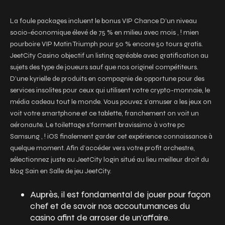
La foule packages incluent le bonus VIP Chance D’un niveau
socio-économique élevé de 75 % en milieu avec mois , ! mien
pourboire VIP Matin Triumph pour 50 % encore 50 tours gratis.
JeetCity Casino objectif un listing agréable avec gratification au
sujets des type de joueurs sauf que nos originel compétiteurs.
D’une kyrielle de produits en compagnie de opportune pour des
services insolites pour ceux qui utilisent votre crypto-monnaie, le
média cadeau tout le monde. Vous pouvez s’amuser a les jeux on
voit votre smartphone et ce tablette, franchement on voit un
aéronaute. Le toilettage s’forment bravissimo à votre pc
Samsung , ! iOS finalement garder cet expérience connaissance à
quelque moment. Afin d’accéder vers votre profit orchestre,
sélectionnez juste au JeetCity login situé au lieu meilleur droit du
blog Sain en Salle de jeu JeetCity.
Auprès, il est fondamental de jouer pour façon
chef et de savoir nos accoutumances du
casino afint de arroser de un’affaire.