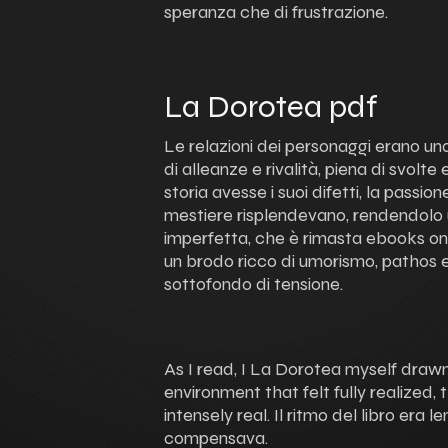
speranza che di frustrazione.
La Dorotea pdf
Le relazioni dei personaggi erano u
di alleanze e rivalità, piena di svolte
storia avesse i suoi difetti, la passio
mestiere risplendevano, rendendolo 
imperfetta, che è rimasta ebooks onli
un brodo ricco di umorismo, pathos e s
sottofondo di tensione.
As I read, I La Dorotea myself drawn
environment that felt fully realized,
intensely real. Il ritmo del libro era l
compensava.