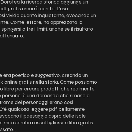
La Dorotea la ricerca storica aggiunge un
 pdf gratis rimarrà con te. L’uso
osì vivido quanto inquietante, evocando un
ante. Come lettore, ho apprezzato la
pingersi oltre i limiti, anche se il risultato
o attenuato.
re era poetico e suggestivo, creando un
k online gratis nella storia. Come possiamo
to libro per creare prodotti che realmente
lle persone, è una domanda che rimane a
e trame dei personaggi erano così
. C’è qualcosa leggere pdf bellamente
 evocano il paesaggio aspro delle isole
e mito sembra assottigliarsi, e libro gratis
assato.