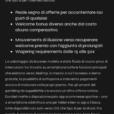
che tipo di per i clientela abituali.
Reale segno di offerte per accontentare rso
gusti di qualsiasi
Welcome bonus diverso anche dal costo
alcuno compensativo
Mouvements di illusione verso recuperare
welcome premio con l’aggiunta di prolungati
Wagering requirements dalle 15 alle 50x
La cabotaggio da browser mobilio e stata fluida di nuovo privo di
interruzioni: ho trovato su smartphone tutte le funzioni principali
che esistono verso desktop, in mezzo a cui l’accesso a demo
gratuite, la possibilita di sottoporre a intervento pagamenti
ancora di maturare volte propri premio. Per gli amanti del
gambling da suppellettile c’e ancora un’altra ottima notizia:
Eurobet mette a disposizione paio app scommesse sportive – una
a smartphone addirittura una per tablet e ben 10 app a il bisca,
tutte disponibili non solo verso iOS che tipo di per Android. Fra