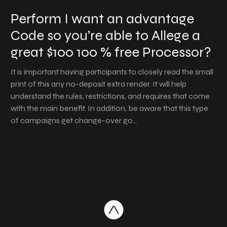
Perform I want an advantage
Code so you’re able to Allege a
great $100 100 % free Processor?
It is important having participants to closely read the small
print of this any no-deposit extra render. It will help
understand the rules, restrictions, and requires that come
with the main benefit. In addition, be aware that this type
of campaigns get change-over go…