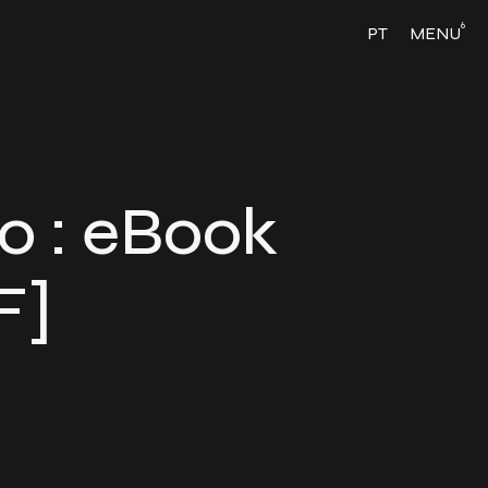
6
PT
MENU
ro : eBook
F]