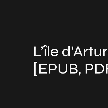
L’île d’Artu
[EPUB, PD