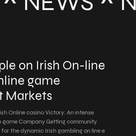
NEWS
N
ple on Irish On-line
nline game
 Markets
ish Online casino Victory: An intense
eo game Company Getting community
for the dynamic Irish gambling on line e