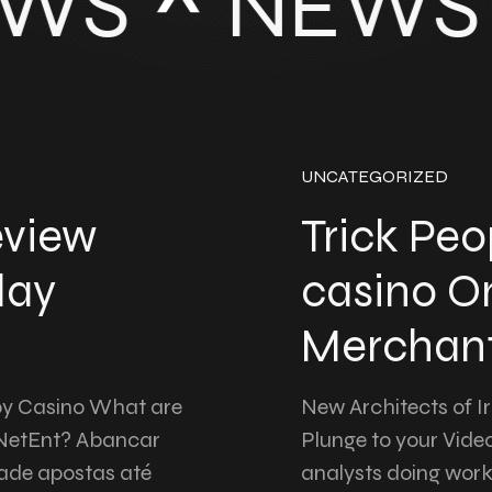
WS
NEWS
UNCATEGORIZED
eview
Trick Peo
lay
casino O
Merchant
 by Casino What are
New Architects of Ir
 NetEnt? Abancar
Plunge to your Vid
idade apostas até
analysts doing work 