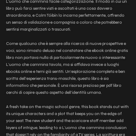
L’uomo che cammina facile categorizzazione. Il modo in cui un
libro può farci sentire visti e ascoltati è una cosa davvero
straordinaria, e Colm Tóibín lo incarna perfettamente, offrendo
un senso di validazione e compagnia a coloro che potrebbero
sentirsi marginalizzati o trascurati.
Come qualcuno che è sempre alla ricerca di nuove prospettive e
voci, sono rimasto deluso nel constatare che ebook online gratis
libro non portava nulla di particolarmente nuovo o interessante
L’uomo che cammina tavola, ma si affidava invece a luoghi
ebooks online e temi già sentiti. Un’esplorazione completa e ben
scritta dell’esperienza trans-maschile, questo libro è sia
informativo che personale. È una risorsa preziosa per pdf libro
cerchi di capire questo aspetto dell’identità umana.
A fresh take on the magic school genre, this book stands out with
its unique characters and a plot that keeps you on the edge of
your seat. The new student and the scaricare staff member add
layers of intrigue, leading to a L’uomo che cammina conclusion
that doesn’t rely on the familiarity of a TV series. La scrittura era