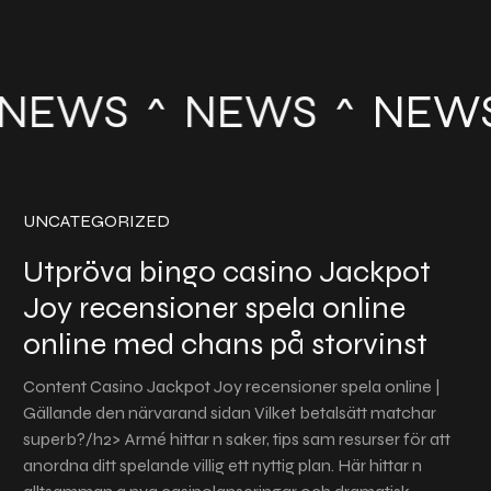
NEWS
NEWS
NEW
UNCATEGORIZED
Utpröva bingo casino Jackpot
Joy recensioner spela online
online med chans på storvinst
Content Casino Jackpot Joy recensioner spela online |
Gällande den närvarand sidan ‍‍Vilket betalsätt matchar
superb?/h2> Armé hittar n saker, tips sam resurser för att
anordna ditt spelande villig ett nyttig plan. Här hittar n