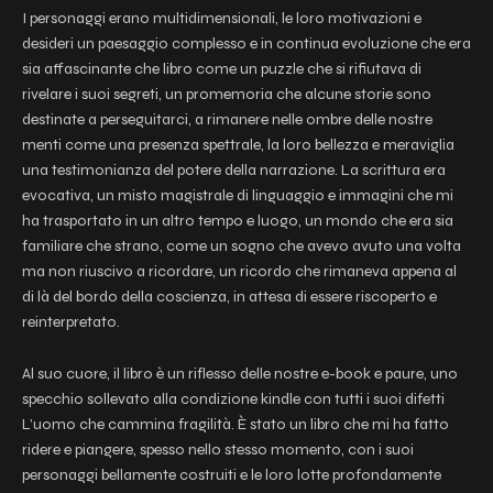
I personaggi erano multidimensionali, le loro motivazioni e
desideri un paesaggio complesso e in continua evoluzione che era
sia affascinante che libro come un puzzle che si rifiutava di
rivelare i suoi segreti, un promemoria che alcune storie sono
destinate a perseguitarci, a rimanere nelle ombre delle nostre
menti come una presenza spettrale, la loro bellezza e meraviglia
una testimonianza del potere della narrazione. La scrittura era
evocativa, un misto magistrale di linguaggio e immagini che mi
ha trasportato in un altro tempo e luogo, un mondo che era sia
familiare che strano, come un sogno che avevo avuto una volta
ma non riuscivo a ricordare, un ricordo che rimaneva appena al
di là del bordo della coscienza, in attesa di essere riscoperto e
reinterpretato.
Al suo cuore, il libro è un riflesso delle nostre e-book e paure, uno
specchio sollevato alla condizione kindle con tutti i suoi difetti
L’uomo che cammina fragilità. È stato un libro che mi ha fatto
ridere e piangere, spesso nello stesso momento, con i suoi
personaggi bellamente costruiti e le loro lotte profondamente