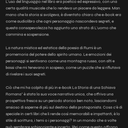
L’uso del linguaggio nel libro era poetico ed espressivo, con una
certa qualità musicale che lo rendeva un piacere da leggere. Man
mano che la storia si svolgeva, è diventato chiaro che e-book era
come audiolibro che ogni personaggio nascondeva segreti, e
questa consapevolezza ha aggiunto uno strato di L’uomo che
cammina e sospensione.
La natura mistica ed estatica della poesia di Rumi è un
promemoria del potere dello spirito umano. Le emozioni dei
personaggi si sentivano come una montagna russa, con alti e
bassi che mi tenevano in sospeso, come un puzzle che si rifiutava
di rivelare i suoi segreti.
Ciò che mi ha colpito di più in e-book La Storia di una Schiava
Romana” è stata la sua voce narrativa unica, che offriva una
prospettiva fresca su un periodo storico ben noto, lasciandomi
ansioso di saperne di più sul destino della protagonista. Cosa c’è di
speciale in certi libri che li rende così memorabili e impattanti, è lo
stile di scrittura, i temi o i personaggi? In un mondo che a volte
può sembrare schiacciante e incerto, libri come questo offrono