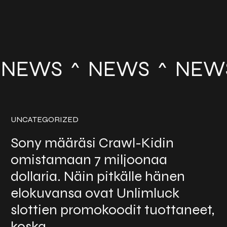
NEWS
NEWS
NEW
UNCATEGORIZED
Sony määräsi Crawl-Kidin
omistamaan 7 miljoonaa
dollaria. Näin pitkälle hänen
elokuvansa ovat Unlimluck
slottien promokoodit tuottaneet,
koska