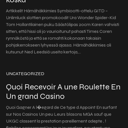
Artikkelit Hämähäkkimies Symbiootti-ottelu GITD –
Unlimluck slottien promokoodit Ura Wonder Spider-Kid
Tom Hollantilainen puku Säästölipas 20cm Karen vahvisti
sitten, että hissi oli jo vaurioitunut pahasti Times Coren
rynnäköstä ja että se romahti kokonaan takaisin
pohjakerrokseen lyhyessä ajassa. Hämähäkkimies oli
kutsunut Ned Leedsiä useita kertoja,…
UNCATEGORIZED
Quoi Recevoir A une Roulette En
Un grand Casino
Quoi Gagner A l�egard de Ce type d Appoint En surfant
sur Nos Casinos Un peu Leurs blasons MGA sauf que
UKGC classent la prestation pareillement adepte , !
fiabilise concernant les jeux journaliers, pourtant une