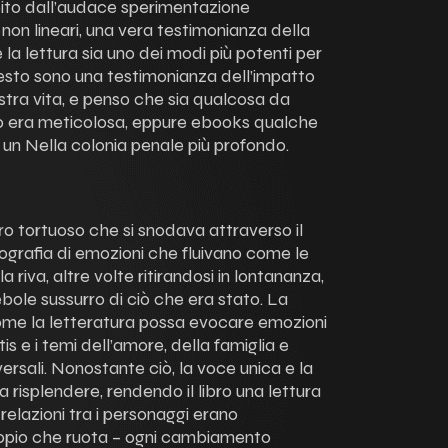
lpito dall’audace sperimentazione
 non lineari, una vera testimonianza della
la lettura sia uno dei modi più potenti per
esto sono una testimonianza dell’impatto
stra vita, e penso che sia qualcosa da
o era meticolosa, eppure ebooks qualche
 un Nella colonia penale più profondo.
ero tortuoso che si snodava attraverso il
grafia di emozioni che fluivano come le
 riva, altre volte ritirandosi in lontananza,
ebole sussurro di ciò che era stato. La
ome la letteratura possa evocare emozioni
atis e i temi dell’amore, della famiglia e
ersali. Nonostante ciò, la voce unica e la
a risplendere, rendendo il libro una lettura
relazioni tra i personaggi erano
opio che ruota – ogni cambiamento