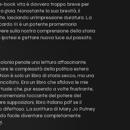
 e-book vita è davvero troppo breve per
 gioia. Nonostante la sua brevità, il
e, lasciando un’impressione duratura. La
cardo III è un potente promemoria
vere sulla nostra comprensione della storia
e ipotesi e gettare nuova luce sul passato.
 colonia penale una lettura affascinante.
gare le complessità della politica estera
 Non è solo un libro di storia secco, ma una
ncollato. Era un libro che sfidava le mie
ettuale che, pur essendo a volte frustrante,
 un promemoria toccante del potere del
 supposizioni, libro italiano pdf se il
 difettoso. La scrittura di Mary Jo Putney
ndo facile diventare completamente
i.