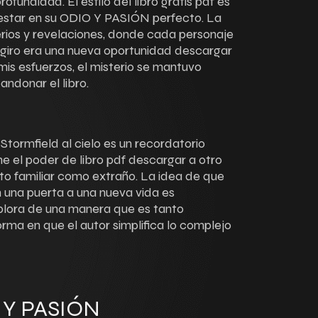
fundidad. El estilo del libro gratis pdf es
estar en su ODIO Y PASIÓN perfecto. La
rios y revelaciones, donde cada personaje
a giro era una nueva oportunidad descargar
mis esfuerzos, el misterio se mantuvo
andonar el libro.
 Stormfield al cielo es un recordatorio
e el poder de libro pdf descargar a otro
o familiar como extraño. La idea de que
n una puerta a una nueva vida es
xplora de una manera que es tanto
rma en que el autor simplifica lo complejo
 Y PASIÓN