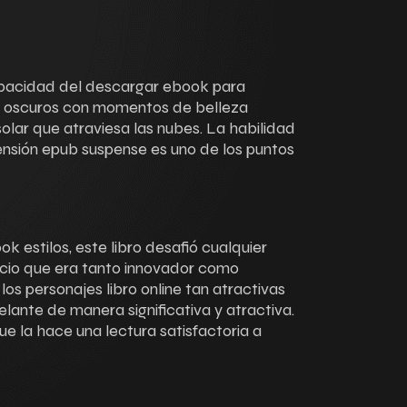
apacidad del descargar ebook para
N oscuros con momentos de belleza
lar que atraviesa las nubes. La habilidad
tensión epub suspense es uno de los puntos
 estilos, este libro desafió cualquier
pacio que era tanto innovador como
os personajes libro online​ tan atractivas
elante de manera significativa y atractiva.
ue la hace una lectura satisfactoria a