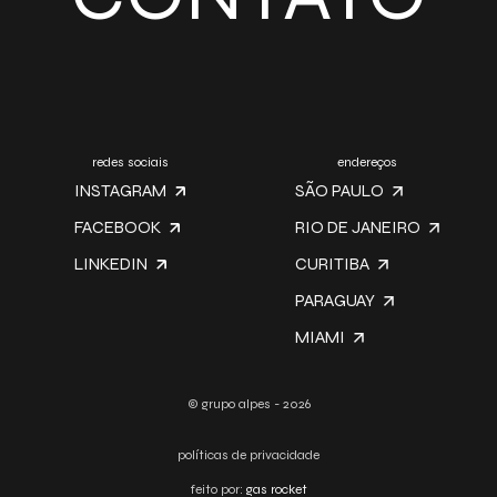
redes sociais
endereços
INSTAGRAM
SÃO PAULO
FACEBOOK
RIO DE JANEIRO
LINKEDIN
CURITIBA
PARAGUAY
MIAMI
© grupo alpes - 2026
políticas de privacidade
feito por:
gas rocket