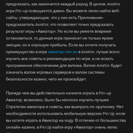
предсказать, как закончится каждый раунд. В целом, Aviator
игра Pin-up освещается давно. Вы можете легко найти веб-
сайты, утверждающие, что у них есть Приложение-
предсказатель Aviator, что позволяет точно предсказать
результат игры «Авиатор». Но если вы умеете вовремя
остановиться, то данная игра принесет не только яркие
эмоции, но и хорошую прибыль. Если вы хотите получить
преимущество в игре
авиатор пин ап
в Aviator, лучше всего
изучить все советы и рекомендации по игре, а не искать
программное обеспечение для взлома. Взлом Aviator будет
означать взлом игровых серверов и взлом системы
безопасности казино, чего не произойдет.
Прежде чем вы действительно начнете играть в Pin-up
Авиатор, возможно, было бы неплохо изучить лучшее
Стратегии авиатора и советы, как выиграть по-крупному. Нет
необходимости использовать мобильную версию Pin Up, если
вы хотите играть в Авиатор на ходу. В отличие от большинства
онлайн-казино, в Pin Up найти игру «Авиатор» очень легко.