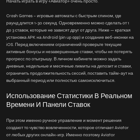
Начать играть в игру «Авиатор» очень просто.
Crash Games – игровые автоматы с быстрым спином, где
раунд длится 1-30 секунд. Одновременно можно сделать от 1
до 3 ставок, которые не зависят друг от друга. Ниже — краткая
установка APK на Android (pin up app) и создание веб-иконки на
iOS. Перед включением ограничений проверьте текущие
активные бонусы и незавершенные ставки, чтобы не потерять
прогресс по отыгрышу. В личном кабинете можно задать
дневные, недельные и месячные лимиты на депозит и ставки,
ограничить продолжительность сессий, поставить тайм-аут на
выбранный период или полностью самоисключиться.
Использование Статистики В Реальном
Времени И Панели Ставок
При этом именно ручное управление и момент решения
создают то чувство вовлеченности, которое отличает Aviator
от любых других онлайн-игр. Именно поэтому Aviator