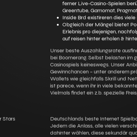
ferner Live-Casino-Spielen be
Greentube, Gamomat, Pragmatic
Inside Brd existireren dies vie
Obgleich der Mängel bietet P
Erlebnis pro diejenigen, nachf
auf reisen hinter erholen & hinte
Unser beste Auszahlungsrate ausfin
bei Boomerang. Selbst belasten im g
Casinospiels keineswegs. Unser Anbi
Gewinnchancen – unter anderem präz
Wallets wie gleichfalls Skrill und Ne
ist parece, wenn ihr in viele bekann
Vielmals findet ein z.b. spezielle Frei
Deutschlands beste Internet Spielb
Jedem die Anlass, alle vielen vers
dahinter wählen, diese sekundär qu