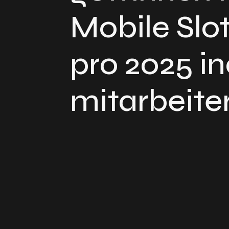
Mobile Slo
pro 2025 ino
mitarbeite