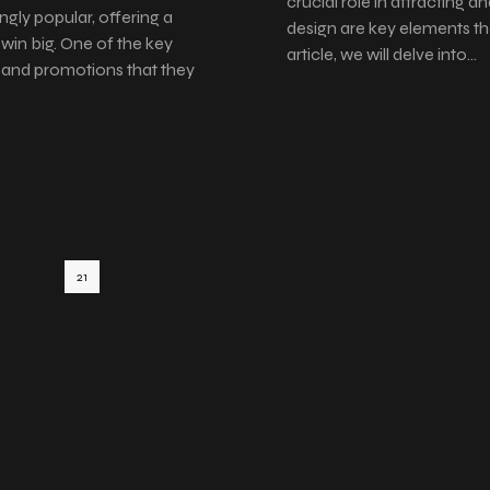
crucial role in attracting a
gly popular, offering a
design are key elements th
win big. One of the key
article, we will delve into…
s and promotions that they
21