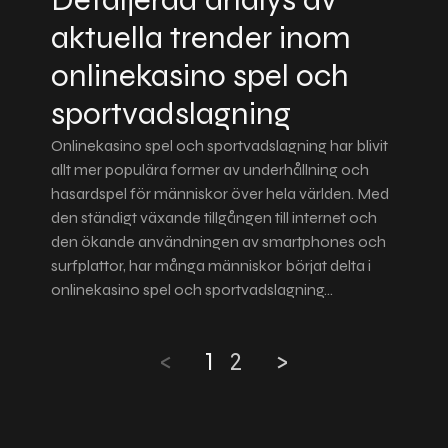
aktuella trender inom
onlinekasino spel och
sportvadslagning
Onlinekasino spel och sportvadslagning har blivit
allt mer populära former av underhållning och
hasardspel för människor över hela världen. Med
den ständigt växande tillgången till internet och
den ökande användningen av smartphones och
surfplattor, har många människor börjat delta i
onlinekasino spel och sportvadslagning…
<
1
2
>