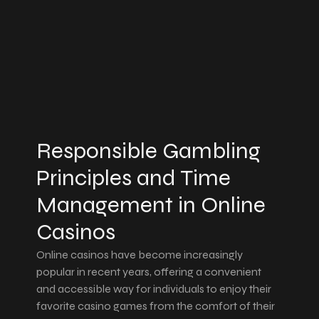
Responsible Gambling
Principles and Time
Management in Online
Casinos
Online casinos have become increasingly
popular in recent years, offering a convenient
and accessible way for individuals to enjoy their
favorite casino games from the comfort of their