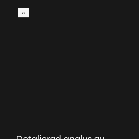
22
Detaljerad analys av