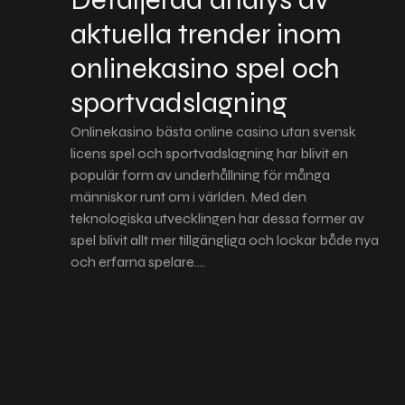
aktuella trender inom
onlinekasino spel och
sportvadslagning
Onlinekasino bästa online casino utan svensk
licens spel och sportvadslagning har blivit en
populär form av underhållning för många
människor runt om i världen. Med den
teknologiska utvecklingen har dessa former av
spel blivit allt mer tillgängliga och lockar både nya
och erfarna spelare.…