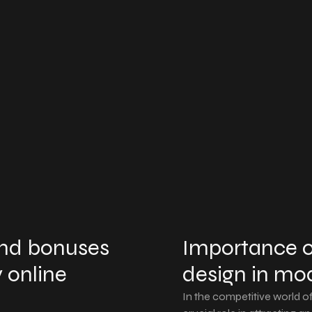
and bonuses
Importance o
 online
design in mo
In the competitive world of