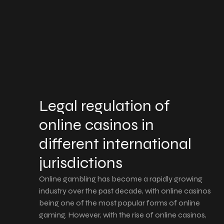
Legal regulation of
online casinos in
different international
jurisdictions
Online gambling has become a rapidly growing
industry over the past decade, with online casinos
being one of the most popular forms of online
gaming. However, with the rise of online casinos,