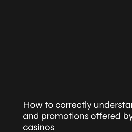
How to correctly underst
and promotions offered by
casinos