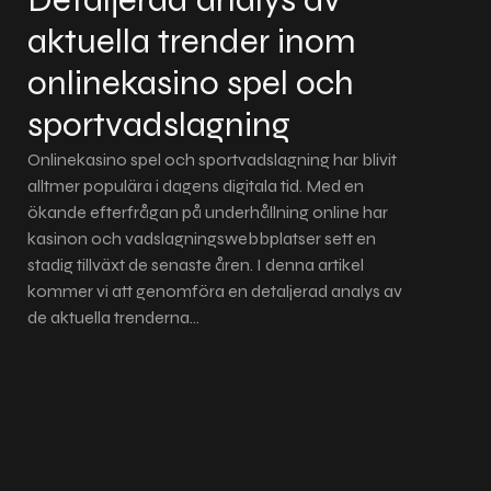
aktuella trender inom
onlinekasino spel och
sportvadslagning
Onlinekasino spel och sportvadslagning har blivit
alltmer populära i dagens digitala tid. Med en
ökande efterfrågan på underhållning online har
kasinon och vadslagningswebbplatser sett en
stadig tillväxt de senaste åren. I denna artikel
kommer vi att genomföra en detaljerad analys av
de aktuella trenderna…