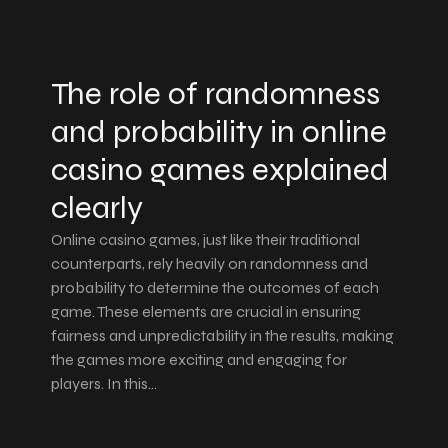
The role of randomness
and probability in online
casino games explained
clearly
Online casino games, just like their traditional
counterparts, rely heavily on randomness and
probability to determine the outcomes of each
game. These elements are crucial in ensuring
fairness and unpredictability in the results, making
the games more exciting and engaging for
players. In this…