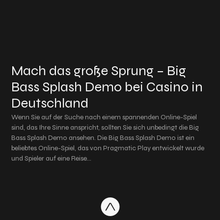
Mach das große Sprung – Big
Bass Splash Demo bei Casino in
Deutschland
Wenn Sie auf der Suche nach einem spannenden Online-Spiel
sind, das Ihre Sinne anspricht, sollten Sie sich unbedingt die Big
Bass Splash Demo ansehen. Die Big Bass Splash Demo ist ein
beliebtes Online-Spiel, das von Pragmatic Play entwickelt wurde
und Spieler auf eine Reise…