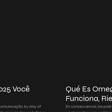
025 Você
Qué Es Omeg
Funciona, Rie
 comunicação by way of
En consecuencia, los padr