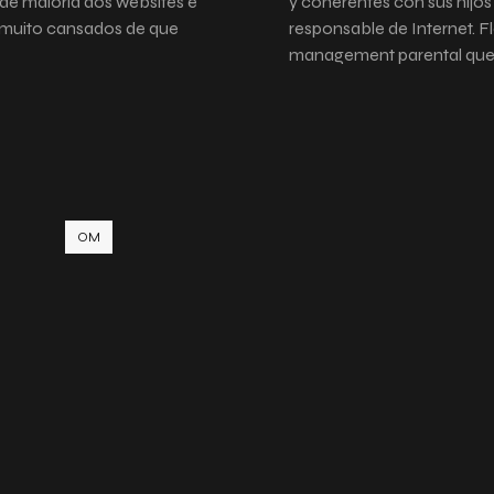
de maioria dos websites e
y coherentes con sus hijos
o muito cansados de que
responsable de Internet. 
management parental que 
OM