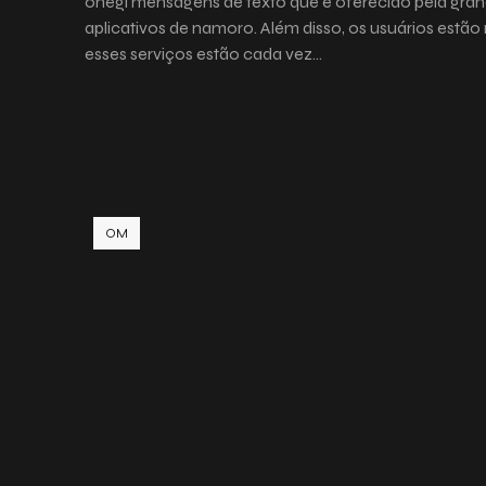
onegl mensagens de texto que é oferecido pela gran
aplicativos de namoro. Além disso, os usuários estã
esses serviços estão cada vez…
OM