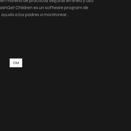
 en materia de prácticas seguras en línea y uso
FlashGet Children es un software program de
ayuda a los padres a monitorear…
OM